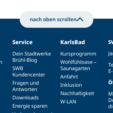
nach oben scrollen
Service
KarlsBad
S
Ja
Dein Stadtwerke
Kursprogramm
Brühl-Blog
n
Wohlfühloase –
Te
SWB
Saunagarten
E-
Kundencenter
Anfahrt
Ö
Fragen und
Inklusion
Antworten
Nachhaltigkeit
Mo
Downloads
Do
W-LAN
Energie sparen
d