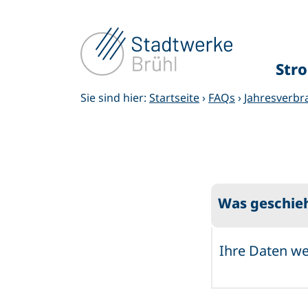
Zum
Inhalt
springen
Str
Sie sind hier:
Startseite
›
FAQs
›
Jahresverb
Was geschie
Ihre Daten we