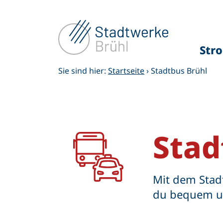
Zum
Inhalt
springen
Str
Sie sind hier:
Startseite
›
Stadtbus Brühl
Stad
Mit dem Stad
du bequem un