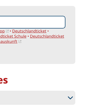
hop
•
Deutschlandticket
•
dticket Schule
•
Deutschlandticket
nauskunft
es