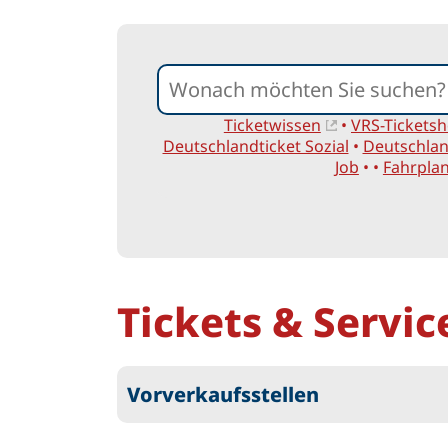
S
u
c
Ticketwissen
•
VRS-Tickets
Deutschlandticket Sozial
•
Deutschlan
h
Job
• •
Fahrpla
e
n
Tickets & Servic
Vorverkaufsstellen