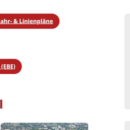
Fahr- & Linienpläne
(EBE)
l