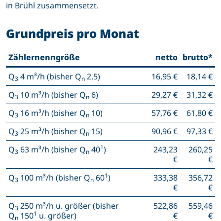
in Brühl zusammensetzt.
Grundpreis pro Monat
Zählernenngröße
netto
brutto*
Q
4 m³/h (bisher Q
2,5)
16,95 €
18,14 €
3
n
Q
10 m³/h (bisher Q
6)
29,27 €
31,32 €
3
n
Q
16 m³/h (bisher Q
10)
57,76 €
61,80 €
3
n
Q
25 m³/h (bisher Q
15)
90,96 €
97,33 €
3
n
1
Q
63 m³/h (bisher Q
40
)
243,23
260,25
3
n
€
€
1
Q
100 m³/h (bisher Q
60
)
333,38
356,72
3
n
€
€
Q
250 m³/h u. größer (bisher
522,86
559,46
3
1
Q
150
u. größer)
€
€
n