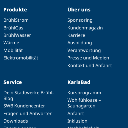
Produkte
Über uns
BrühlStrom
Sponsoring
BrühlGas
Kundenmagazin
BrühlWasser
Karriere
Wärme
Ausbildung
Mobilität
Verantwortung
Elektromobilität
Presse und Medien
Kontakt und Anfahrt
Service
KarlsBad
Dein Stadtwerke Brühl-
Kursprogramm
Blog
Wohlfühloase –
SWB Kundencenter
Saunagarten
Fragen und Antworten
Anfahrt
Downloads
Inklusion