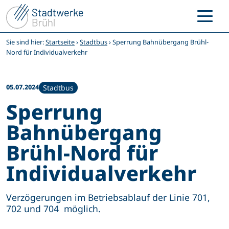
Zum
Inhalt
springen
Sie sind hier:
Startseite
›
Stadtbus
›
Sperrung Bahnübergang Brühl-
Nord für Individualverkehr
05.07.2024
Stadtbus
Sperrung
Bahnübergang
Brühl-Nord für
Individualverkehr
Verzögerungen im Betriebsablauf der Linie 701,
702 und 704 möglich.