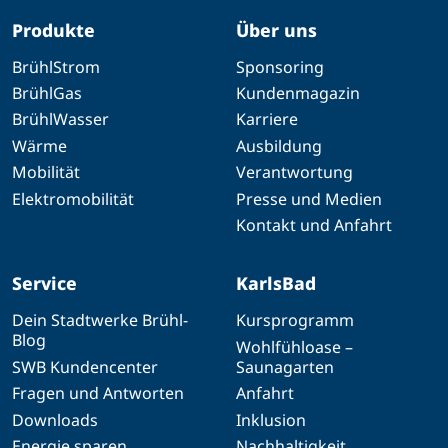
Produkte
Über uns
BrühlStrom
Sponsoring
BrühlGas
Kundenmagazin
BrühlWasser
Karriere
Wärme
Ausbildung
Mobilität
Verantwortung
Elektromobilität
Presse und Medien
Kontakt und Anfahrt
Service
KarlsBad
Dein Stadtwerke Brühl-
Kursprogramm
Blog
Wohlfühloase –
SWB Kundencenter
Saunagarten
Fragen und Antworten
Anfahrt
Downloads
Inklusion
Energie sparen
Nachhaltigkeit