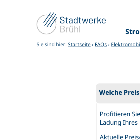
Zum
Inhalt
springen
Str
Sie sind hier:
Startseite
›
FAQs
›
Elektromobil
Welche Preis
Profitieren S
Ladung Ihres 
Aktuelle Prei