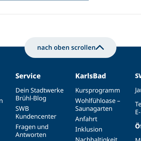
nach oben scrollen
Service
KarlsBad
S
Ja
Dein Stadtwerke
Kursprogramm
Brühl-Blog
n
Wohlfühloase –
Te
SWB
Saunagarten
E-
Kundencenter
Anfahrt
Ö
Fragen und
Inklusion
Antworten
Nachhaltigkeit
Mo