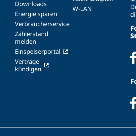
Downloads
Do
W-LAN
Energie sparen
d
Verbraucherservice
F
Zählerstand
S
melden
Einspeiserportal
Verträge
kündigen
F