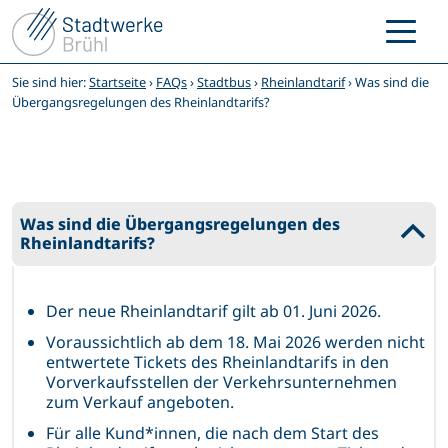
Zum
Inhalt
springen
Sie sind hier:
Startseite
›
FAQs
›
Stadtbus
›
Rheinlandtarif
›
Was sind die
Übergangsregelungen des Rheinlandtarifs?
Was sind die Übergangsregelungen des
B
Rheinlandtarifs?
Der neue Rheinlandtarif gilt ab 01. Juni 2026.​
Voraussichtlich ab dem 18. Mai 2026 werden nicht
entwertete Tickets des Rheinlandtarifs in den
Vorverkaufsstellen der Verkehrsunternehmen
zum Verkauf angeboten.
Für alle Kund*innen, die nach dem Start des