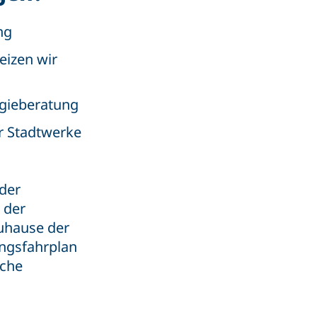
ung
eizen wir
rgieberatung
r Stadtwerke
 der
 der
uhause der
rungsfahrplan
iche