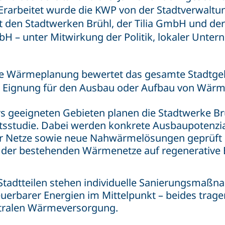
. Erarbeitet wurde die KWP von der Stadtverwaltu
den Stadtwerken Brühl, der Tilia GmbH und de
 – unter Mitwirkung der Politik, lokaler Unte
 Wärmeplanung bewertet das gesamte Stadtge
er Eignung für den Ausbau oder Aufbau von Wär
s geeigneten Gebieten planen die Stadtwerke Br
sstudie. Dabei werden konkrete Ausbaupotenzi
r Netze sowie neue Nahwärmelösungen geprüft 
 der bestehenden Wärmenetze auf regenerative 
Stadtteilen stehen individuelle Sanierungsmaß
euerbarer Energien im Mittelpunkt – beides trag
ntralen Wärmeversorgung.