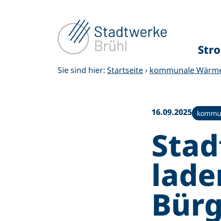
Zum
Inhalt
springen
Str
Sie sind hier:
Startseite
›
kommunale Wärm
16.09.2025
kommu
Stad
lade
Bürg