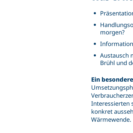
Präsentati
Handlungsop
morgen?
Information
Austausch m
Brühl und 
Ein besonder
Umsetzungsphas
Verbraucherzen
Interessierten 
konkret aussehe
Wärmewende.