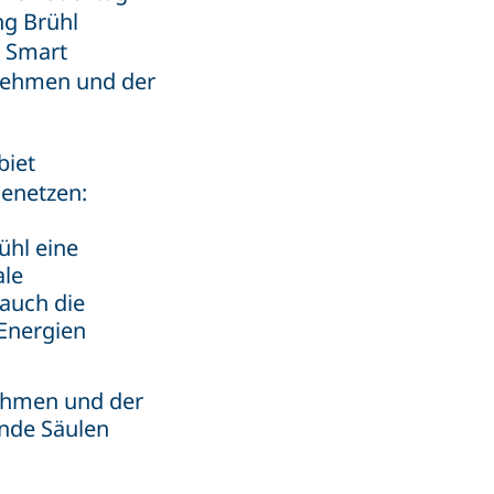
ng Brühl
r Smart
rnehmen und der
biet
menetzen:
ühl eine
ale
auch die
Energien
nahmen und der
ende Säulen