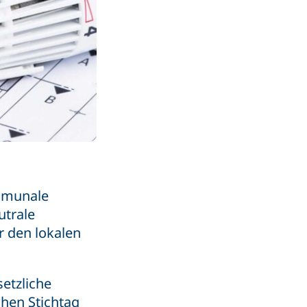
ommunale
utrale
r den lokalen
setzliche
chen Stichtag