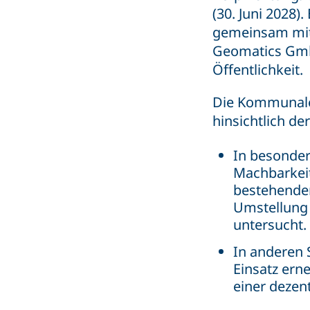
(30. Juni 2028)
gemeinsam mit 
Geomatics GmbH
Öffentlichkeit.
Die Kommunale
hinsichtlich d
In besonder
Machbarkeit
bestehende
Umstellung
untersucht.
In anderen 
Einsatz ern
einer deze