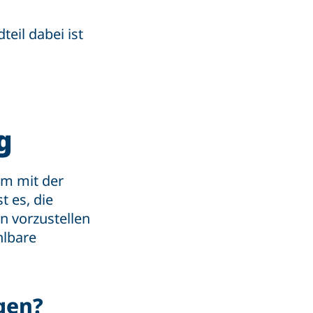
eil dabei ist
g
am mit der
st es, die
 vorzustellen
hlbare
ngen?