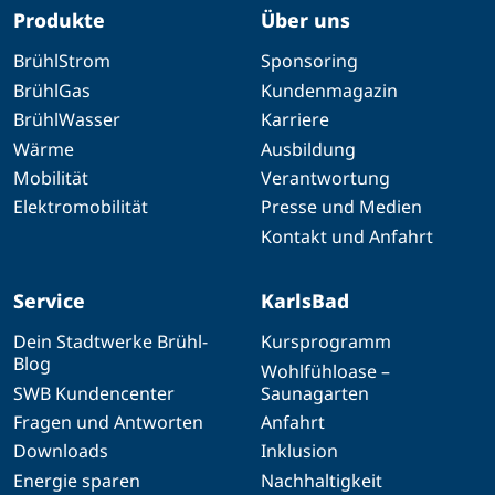
Produkte
Über uns
BrühlStrom
Sponsoring
BrühlGas
Kundenmagazin
BrühlWasser
Karriere
Wärme
Ausbildung
Mobilität
Verantwortung
Elektromobilität
Presse und Medien
Kontakt und Anfahrt
Service
KarlsBad
Dein Stadtwerke Brühl-
Kursprogramm
Blog
Wohlfühloase –
SWB Kundencenter
Saunagarten
Fragen und Antworten
Anfahrt
Downloads
Inklusion
Energie sparen
Nachhaltigkeit