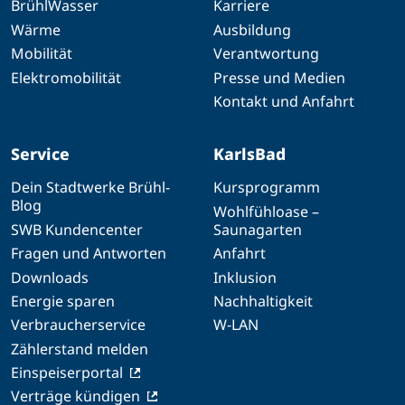
BrühlWasser
Karriere
Wärme
Ausbildung
Mobilität
Verantwortung
Elektromobilität
Presse und Medien
Kontakt und Anfahrt
Service
KarlsBad
Dein Stadtwerke Brühl-
Kursprogramm
Blog
Wohlfühloase –
SWB Kundencenter
Saunagarten
Fragen und Antworten
Anfahrt
Downloads
Inklusion
Energie sparen
Nachhaltigkeit
Verbraucherservice
W-LAN
Zählerstand melden
Einspeiserportal
Verträge kündigen